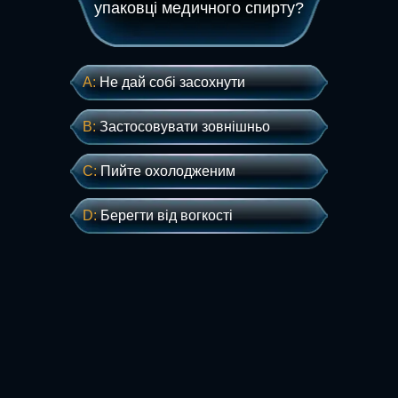
упаковці медичного спирту?
А:
Не дай собі засохнути
В:
Застосовувати зовнішньо
С:
Пийте охолодженим
D:
Берегти від вогкості