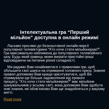
Інтелектуальна гра “Перший
мільйон” доступна в онлайн режимі
Ласкаво просимо до безкоштовної онлайн-версії
популярної телевікторини “Хто хоче стати мільйонером?”.
Гра максимально наближена до популярного телевізійного
шоу. Будь-який гравець може виграти пристойні гроші
відповідаючи на питання різної складності.
Ми радимо Вам ознайомитися з правилами гри, щоб
збільшити свої шанси на отримання головного призу. Знання
правил допоможе Вам краще орієнтуватися, щоб Ви
отримували ще більше задоволення від ігрового
процесу. “Хто хоче стати мільйонером?” має мільйони
шанувальників у всьому світі, вона допоможе Вам здобути
нові знання, які обов'язково Вам ще знадобляться у вашому
житті.
Read more