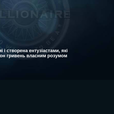
 і створена ентузіастами, які
йон гривень власним розумом